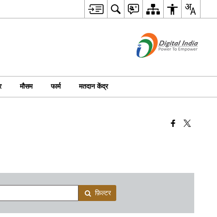
र
मौसम
फार्म
मतदान केंद्र
फ़िल्टर