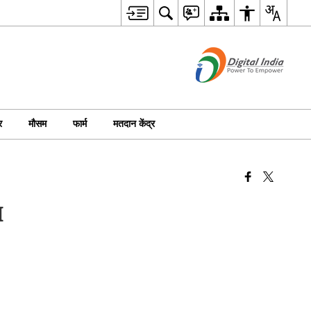
र
मौसम
फार्म
मतदान केंद्र
I