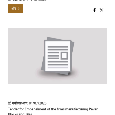
और
पेवर
ब्लॉ
और
टाइल
बनान
वाली
फर्मों
के
पैनल
के
लिए
निवि
पबलिश्ड ऑन:
04/07/2025
Tender for Empanelment of the firms manufacturing Paver
Blocks and Tiles