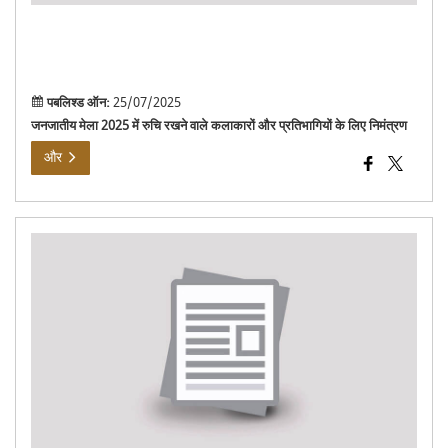
प्रति
के
लिए
निमं
पबलिश्ड ऑन:
25/07/2025
जनजातीय मेला 2025 में रुचि रखने वाले कलाकारों और प्रतिभागियों के लिए निमंत्रण
और
कार्
पर
महिल
का
यौन
उत्पी
(रोक
निषे
और