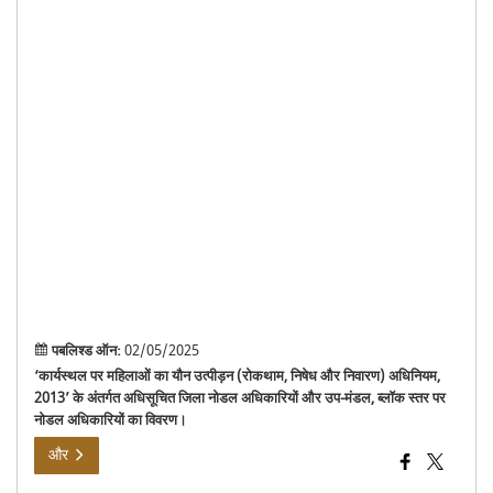
जिल
नोड
अधिक
और
उप-
मंडल
ब्लॉ
स्तर
पर
नोड
अधिक
का
विव
पबलिश्ड ऑन:
02/05/2025
‘कार्यस्थल पर महिलाओं का यौन उत्पीड़न (रोकथाम, निषेध और निवारण) अधिनियम,
2013’ के अंतर्गत अधिसूचित जिला नोडल अधिकारियों और उप-मंडल, ब्लॉक स्तर पर
नोडल अधिकारियों का विवरण।
और