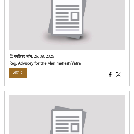
तक
मणिम
यात्र
स्थग
पबलिश्ड ऑन:
26/08/2025
Reg. Advisory for the Manimahesh Yatra
और
प्र
कारण
से
कैलें
वर्ष
202